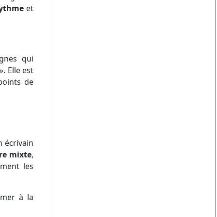
rythme
et
ignes qui
. Elle est
points de
n écrivain
re mixte
,
mment les
imer à la