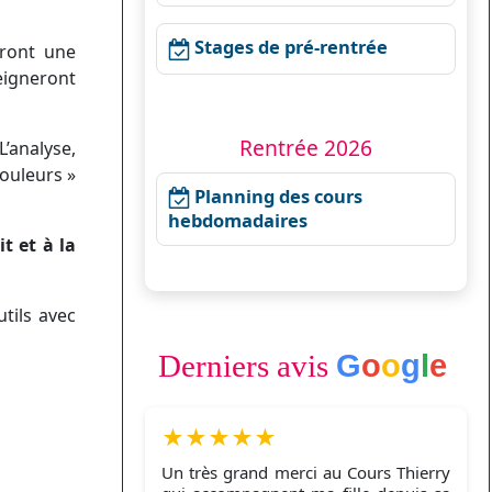
Stages de pré-rentrée
eront une
eigneront
Rentrée 2026
L’analyse,
ouleurs »
Planning des cours
hebdomadaires
it et à la
utils avec
Derniers avis
G
o
o
g
l
e
★
★
★
★
★
Un très grand merci au Cours Thierry