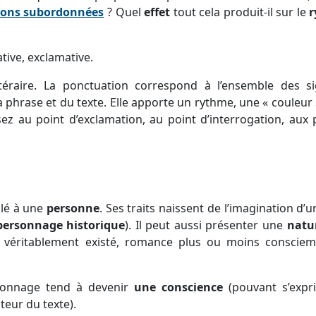
ions subordonnées
? Quel
effet
tout cela produit-il sur le
ative, exclamative.
ttéraire. La ponctuation correspond à l’ensemble des s
 phrase et du texte. Elle apporte un rythme, une « couleur »
ez au point d’exclamation, au point d’interrogation, aux 
ilé à une
personne
. Ses traits naissent de l’imagination d’u
personnage historique
). Il peut aussi présenter une
natu
nt véritablement existé, romance plus ou moins conscie
sonnage tend à devenir
une conscience
(pouvant s’expr
teur du texte).