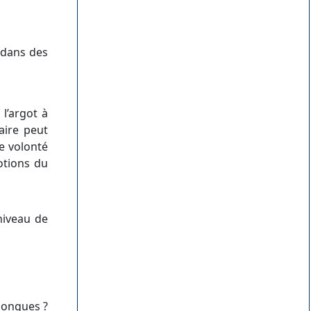
 dans des
l’argot à
aire peut
ne volonté
otions du
niveau de
longues ?