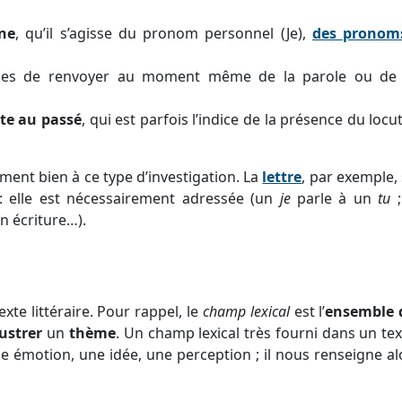
ne
, qu’il s’agisse du pronom personnel (Je),
des pronom
les de renvoyer au moment même de la parole ou de l’
te au passé
, qui est parfois l’indice de la présence du loc
ement bien à ce type d’investigation. La
lettre
, par exemple, 
n : elle est nécessairement adressée (un
je
parle à un
tu
;
n écriture…).
exte littéraire. Pour rappel, le
champ lexical
est l’
ensemble 
lustrer
un
thème
. Un champ lexical très fourni dans un te
ne émotion, une idée, une perception ; il nous renseigne al