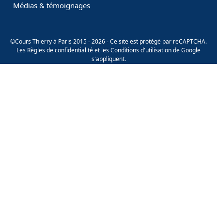
Médias & témoignages
©Cours Thierry à Paris 2015 - 2026 - Ce site est protégé par reCAPTCHA.
Les
Règles de confidentialité
et les
Conditions d'utilisation
de Google
s'appliquent.