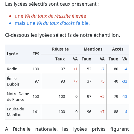
Les lycées sélectifs sont ceux présentant :
une
VA du taux de réussite
élevée
mais une
VA du taux d’accès
faible.
Ci-dessous les lycées sélectifs de notre échantillon.
Réussite
Mentions
Accès
Lycée
IPS
Taux
VA
Taux
VA
Taux
VA
Rodin
130
97
+1
52
-7
80
-4
Émile
97
93
+7
37
+5
40
-32
Dubois
Notre-Dame
150
100
0
97
+5
79
-13
de France
Louise de
141
100
0
96
+7
88
-4
Marillac
A l’échelle nationale, les lycées privés figurent