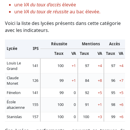
une
VA du taux d’accès
élevée
une
VA du taux de réussite
au bac élevée.
Voici la liste des lycées présents dans cette catégorie
avec les indicateurs.
Réussite
Mentions
Accès
Lycée
IPS
Taux
VA
Taux
VA
Taux
VA
Louis Le
141
100
+1
97
+4
97
+4
Grand
Claude
126
99
+1
84
+8
96
+7
Monet
Fénelon
141
99
0
92
+5
95
+5
École
155
100
0
91
+1
98
+6
alsacienne
Stanislas
157
100
0
100
+3
99
+6