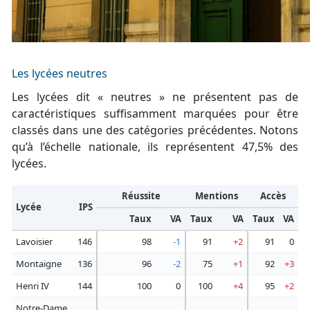
Les lycées neutres
Les lycées dit « neutres » ne présentent pas de
caractéristiques suffisamment marquées pour être
classés dans une des catégories précédentes. Notons
qu’à l’échelle nationale, ils représentent 47,5% des
lycées.
Réussite
Mentions
Accès
Lycée
IPS
Taux
VA
Taux
VA
Taux
VA
Lavoisier
146
98
-1
91
+2
91
0
Montaigne
136
96
-2
75
+1
92
+3
Henri IV
144
100
0
100
+4
95
+2
Notre-Dame