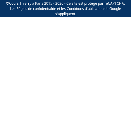
©Cours Thierry à Paris 2015 - 2026 - Ce site est protégé par reCAPTCHA.
Les
Règles de confidentialité
et les
Conditions d'utilisation
de Google
s'appliquent.